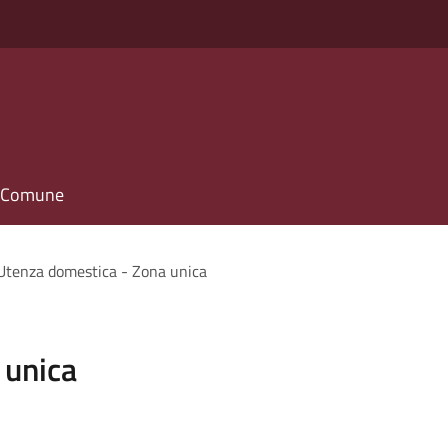
il Comune
Utenza domestica - Zona unica
 unica