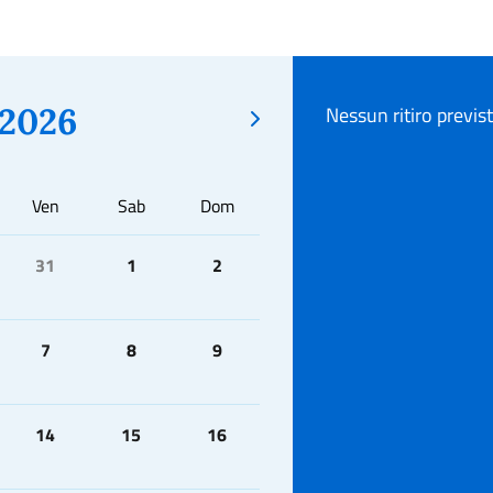
2026
Nessun ritiro previs
Ven
Sab
Dom
31
1
2
7
8
9
14
15
16